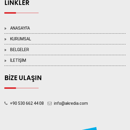
LİNKLER
ANASAYFA
KURUMSAL
BELGELER
İLETİŞİM
BİZE ULAŞIN
+90 530 662 44 08
info@akredia.com
>> KONUM İÇİN LÜTFEN TIKLAYIN <<