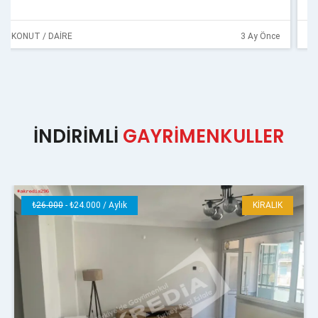
KONUT / DAİRE
3 Ay Önce
İNDİRİMLİ
GAYRİMENKULLER
₺
26.000
- ₺24.000 / Aylık
KİRALIK