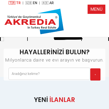
🇹🇷 TR
|
🇬🇧 EN
|
🇦🇪 AR
MENÜ
HAYALLERİNİZİ BULUN?
Milyonlarca daire ve evi arayın ve başvurun.
YENİ
İLANLAR