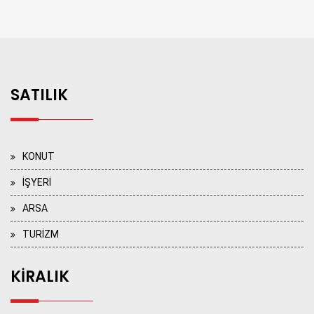
SATILIK
KONUT
İŞYERİ
ARSA
TURİZM
KİRALIK