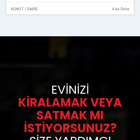
KONUT / DAİRE
4 Ay Önce
EVINIZI
KIRALAMAK VEYA
SATMAK MI
İSTIYORSUNUZ?