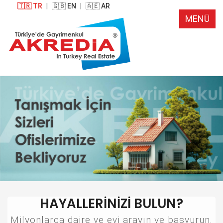
🇹🇷 TR
|
🇬🇧 EN
|
🇦🇪 AR
MENÜ
HAYALLERİNİZİ BULUN?
Milyonlarca daire ve evi arayın ve başvurun.