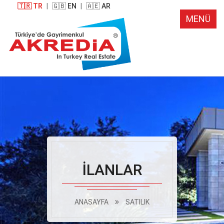
🇹🇷 TR
|
🇬🇧 EN
|
🇦🇪 AR
MENÜ
İLANLAR
ANASAYFA
SATILIK