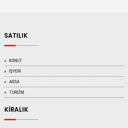
SATILIK
KONUT
İŞYERİ
ARSA
TURİZM
KİRALIK