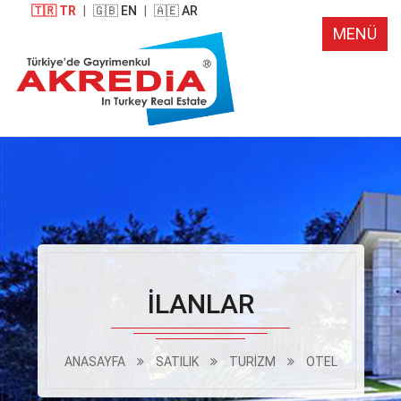
🇹🇷 TR
|
🇬🇧 EN
|
🇦🇪 AR
MENÜ
İLANLAR
ANASAYFA
SATILIK
TURİZM
OTEL