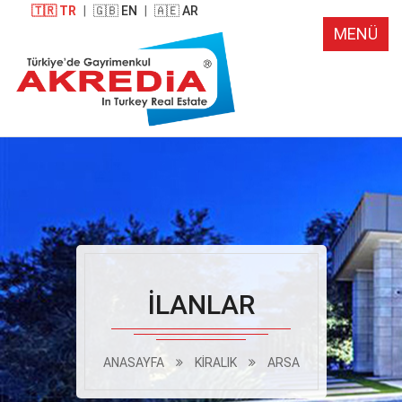
🇹🇷 TR
|
🇬🇧 EN
|
🇦🇪 AR
MENÜ
İLANLAR
ANASAYFA
KİRALIK
ARSA