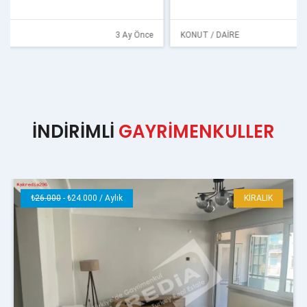
KONUT / DAİRE
3 Ay Önce
İNDİRİMLİ
GAYRİMENKULLER
₺
26.000
- ₺24.000 / Aylık
KİRALIK