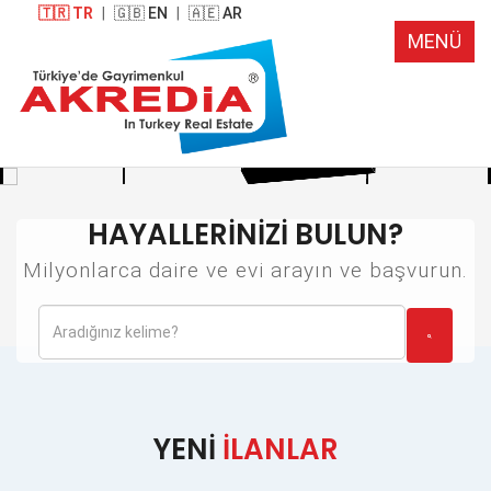
🇹🇷 TR
|
🇬🇧 EN
|
🇦🇪 AR
MENÜ
HAYALLERİNİZİ BULUN?
Milyonlarca daire ve evi arayın ve başvurun.
YENİ
İLANLAR