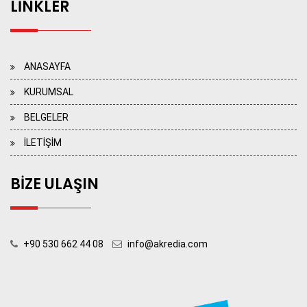
LİNKLER
ANASAYFA
KURUMSAL
BELGELER
İLETİŞİM
BİZE ULAŞIN
+90 530 662 44 08
info@akredia.com
>> KONUM İÇİN LÜTFEN TIKLAYIN <<