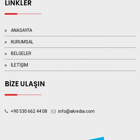
LİNKLER
ANASAYFA
KURUMSAL
BELGELER
İLETİŞİM
BİZE ULAŞIN
+90 530 662 44 08
info@akredia.com
>> KONUM İÇİN LÜTFEN TIKLAYIN <<