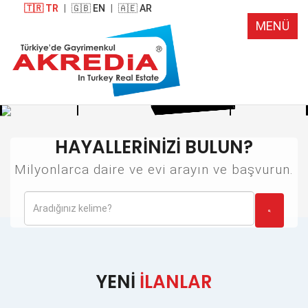
🇹🇷 TR
|
🇬🇧 EN
|
🇦🇪 AR
MENÜ
HAYALLERİNİZİ BULUN?
Milyonlarca daire ve evi arayın ve başvurun.
YENİ
İLANLAR