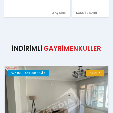
KONUT / DAİRE
3 Ay Önce
İNDİRİMLİ
GAYRİMENKULLER
₺
26.000
- ₺24.000 / Aylık
KİRALIK